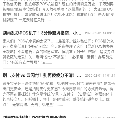
子私信问我：到底哪家POS机最稳？现在的行情瞬息万变，千万别再
被那些“低费率”忽悠啦！今天熬夜整理了这份最新的【十大正规POS
机排行榜】，建议收藏防迷路！选机不迷路：看准这3点！ 是否有“支
付牌照”？一定要能在央行......
别再乱办POS机了！3分钟避坑指南：小白到高手的进阶手册
2026-02-01 14:09:30
家人们！POS机水真的太深了……最近不少姐妹私信问：POS机怎么
选？费率低真的好吗？别急！今天熬夜整理了这份【最新POS机办理
全攻略】不看这篇，真的容易踩雷、掉坑甚至封卡！降额！ 建议先点
赞收藏防走丢！关：看清“身份”不被骗！1. 必须是一清机！办理前先
问：“有没有支付牌照？”去......
刷卡支付 vs 云闪付？别再傻傻分不清！一篇带你搞定【省钱+便捷】支付秘籍
2026-02-01 14:01:14
很多宝子分不清传统的“刷卡”和手机里的“云闪付”到底差在哪？是带卡
出门更安全，还是扫码支付更优惠？今天用最直白的方式告诉你，看
完不再花冤枉钱！什么是传统的“刷卡支付”？【它是谁】 物理实体卡
的直接交互。包括插卡、挥卡（闪付感应）或传统的磁条刷卡。优
点：- 无需网络、无需手机电量！......
别再交冤枉钱！POS机办理全攻略
2026-02-01 13:55:16