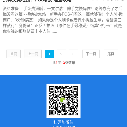
资料准备 + 手续费猫腻，一文讲清！伸手党快码住！别等办完了才后
悔没看这篇~ 拒绝被忽悠，新手办POS机看这一篇就够啦！个人/小微
商户：3分钟搞定！ 如果你是个人刷卡或者做小摊位生意，准备这三
样就行：身份证：正反面拍照（原件在手最稳妥）结算银行卡：就是
你收钱的那张储蓄卡本人信......
首页
上一页
1
2
3
下一页
尾页
共
3
页
13
条数据
扫码加微信